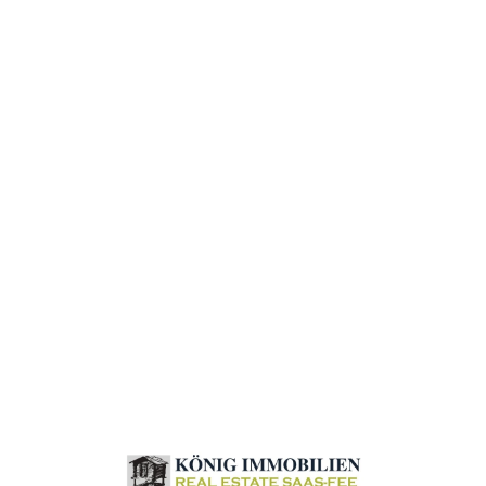
Loa
din
g...