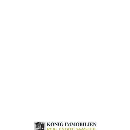
Loa
din
g...