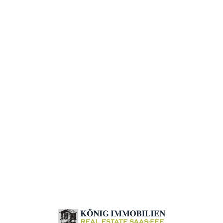
Loa
din
g...