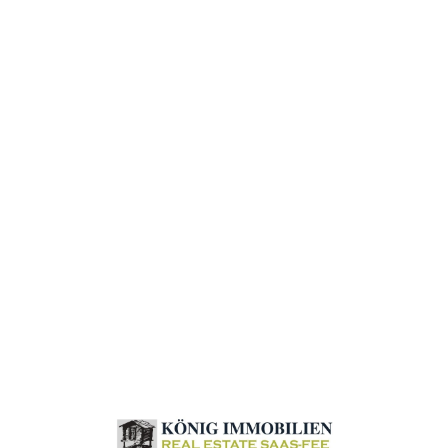
Loa
din
g...