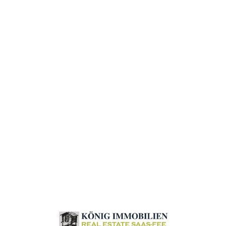
Loa
din
g...