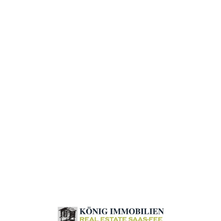
Loa
din
g...