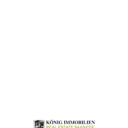
Loa
din
g...