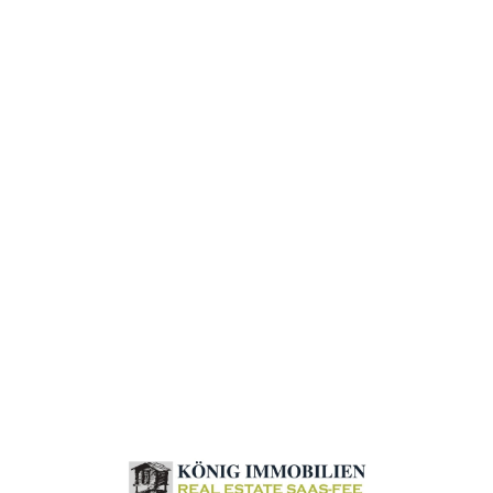
Loa
din
g...