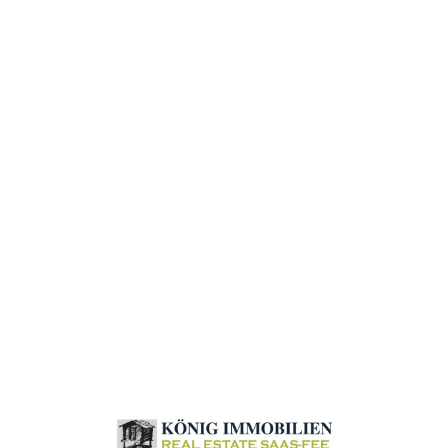
Loa
din
g...